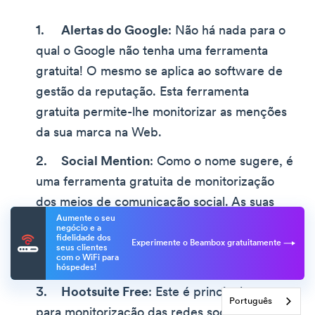
Alertas do Google
: Não há nada para o
qual o Google não tenha uma ferramenta
gratuita! O mesmo se aplica ao software de
gestão da reputação. Esta ferramenta
gratuita permite-lhe monitorizar as menções
da sua marca na Web.
Social Mention
: Como o nome sugere, é
uma ferramenta gratuita de monitorização
dos meios de comunicação social. As suas
Aumente o seu
caraterísticas mais robustas são a
negócio e a
fidelidade dos
monitorização em tempo real, o sentimento e
Experimente o Beambox gratuitamente
seus clientes
com o WiFi para
a análise.
hóspedes!
Hootsuite Free
: Este é principalmente
Português
para monitorização das redes sociais e inclui