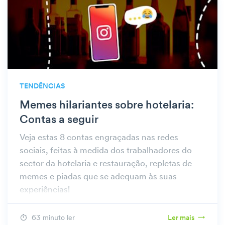
TENDÊNCIAS
Memes hilariantes sobre hotelaria:
Contas a seguir
Veja estas 8 contas engraçadas nas redes
sociais, feitas à medida dos trabalhadores do
sector da hotelaria e restauração, repletas de
memes e piadas que se adequam às suas
experiências!
63 minuto ler
Ler mais