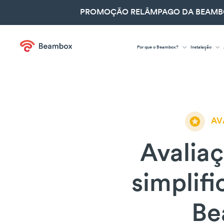
PROMOÇÃO RELÂMPAGO DA BEAMBOX
Por que o Beambox?
Instalação
AV
Avaliaç
simplif
Be