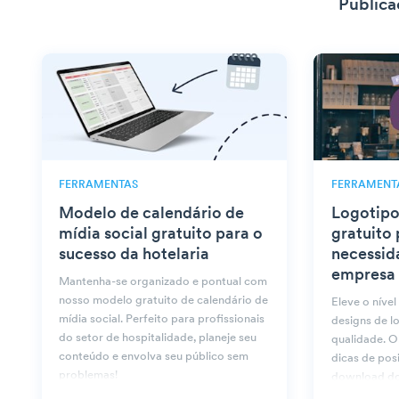
Publica
FERRAMENTAS
FERRAMENT
Modelo de calendário de
Logotipo
mídia social gratuito para o
gratuito 
sucesso da hotelaria
necessid
empresa
Mantenha-se organizado e pontual com
nosso modelo gratuito de calendário de
Eleve o níve
mídia social. Perfeito para profissionais
designs de l
do setor de hospitalidade, planeje seu
qualidade. O
conteúdo e envolva seu público sem
dicas de pos
problemas!
download do
hoje mesmo 