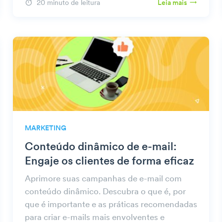
20 minuto de leitura
Leia mais
MARKETING
Conteúdo dinâmico de e-mail:
Engaje os clientes de forma eficaz
Aprimore suas campanhas de e-mail com
conteúdo dinâmico. Descubra o que é, por
que é importante e as práticas recomendadas
para criar e-mails mais envolventes e