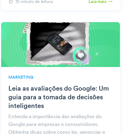
12 minuto de leitura
Leia mais
MARKETING
Leia as avaliações do Google: Um
guia para a tomada de decisões
inteligentes
Entenda a importância das avaliações do
Google para empresas e consumidores.
Obtenha dicas sobre como ler, gerenciar e