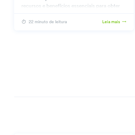
recursos e benefícios essenciais para obter
estratégias de marketing eficazes e
econômicas.
22 minuto de leitura
Leia mais