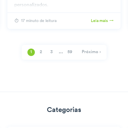
personalizados.
17 minuto de leitura
Leia mais
…
Próximo ›
1
2
3
59
Categorias