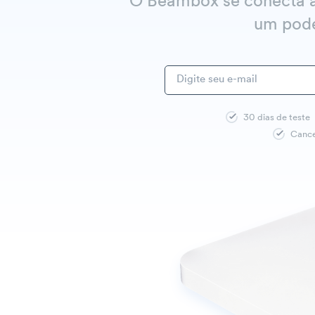
O Beambox se conecta à 
um pode
30 dias de teste
Cance