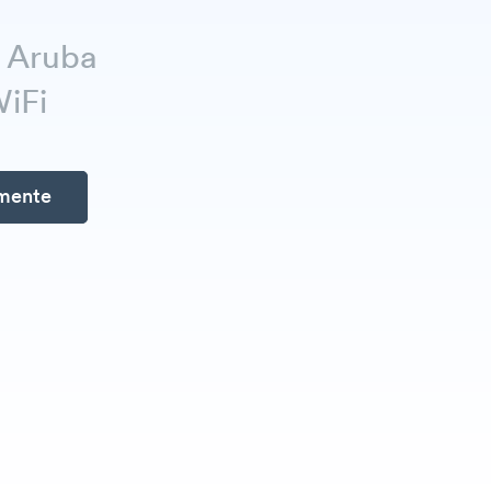
o Aruba
WiFi