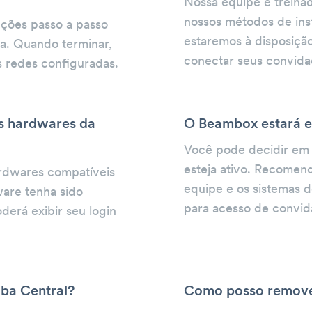
Nossa equipe é treina
nossos métodos de ins
uções passo a passo
estaremos à disposição
ba. Quando terminar,
conectar seus convida
s redes configuradas.
s hardwares da
O Beambox estará e
Você pode decidir em 
esteja ativo. Recomen
rdwares compatíveis
equipe e os sistemas d
are tenha sido
para acesso de convid
erá exibir seu login
uba Central?
Como posso remove