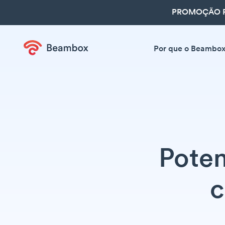
PROMOÇÃO R
Por que o Beambo
Poten
c