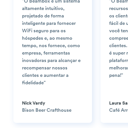
"O Beambox é um sistema
"O Beam
altamente intuitivo,
recursos
projetado de forma
os clien
inteligente para fornecer
fácil de
WiFi seguro para os
você te
hóspedes e, ao mesmo
compree
tempo, nos fornece, como
clientes
empresa, ferramentas
é super 
inovadoras para alcançar e
platafo
recompensar nossos
melhoran
clientes e aumentar a
pena!"
fidelidade"
Nick Vardy
Laura S
Bison Beer Crafthouse
Café Ar