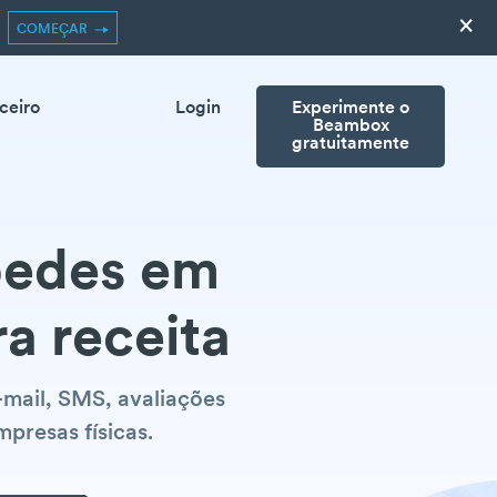
×
COMEÇAR
ceiro
Login
Experimente o
Beambox
gratuitamente
pedes em
ra receita
mail, SMS, avaliações
presas físicas.