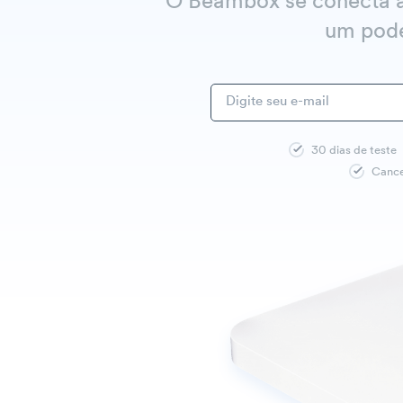
O Beambox se conecta à 
um pode
30 dias de teste
Cance