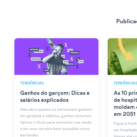
Publica
TENDÊNCIAS
TENDÊNCIA
Ganhos do garçom: Dicas e
As 10 pri
salários explicados
de hospi
moldam o
Descubra quanto os bartenders ganham
em 2051
em gorjetas e salários, ganhos noturnos
típicos e dicas para aumentar sua renda
Fique à frent
e ter uma carreira bem-sucedida como
em hospitali
bartender.
limpas até co