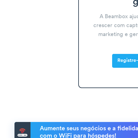
g
A Beambox aju
crescer com capt
marketing e ge
Registre-
Aumente seus negócios e a fidelida
com o WiFi para hóspedes!