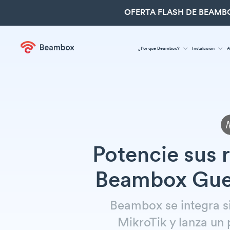
OFERTA FLASH DE BEAMBO
¿Por qué Beambox?
Instalación
A
Potencie sus 
Beambox Gues
Beambox se integra s
MikroTik y lanza un 