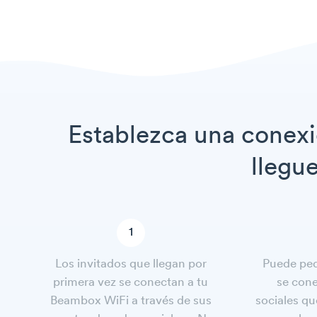
Establezca una conexi
llegu
1
Los invitados que llegan por
Puede pedi
primera vez se conectan a tu
se cone
Beambox WiFi a través de sus
sociales qu