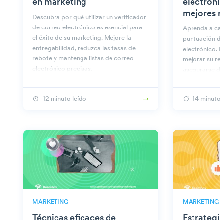
en marketing
electrón
mejores 
Descubra por qué utilizar un verificador
de correo electrónico es esencial para
Aprenda a ca
el éxito de su marketing. Mejore la
puntuación d
entregabilidad, reduzca las tasas de
electrónico.
rebote y mantenga listas de correo
mejorar su r
electrónico precisas.
asegurarse d
la bandeja d
12 minuto leído
14 minuto
MARKETING
MARKETING
Técnicas eficaces de
Estrateg