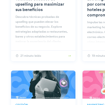
upselling para maximizar
por corr
sus beneficios
hoteles p
comprom
Descubra técnicas probadas de
upselling que pueden elevar los
Impulse las 
beneficios de su negocio. Explore
marketing ho
estrategias adaptadas a restaurantes,
electrónico.
bares y otros establecimientos para
correo elect
mejorar la experiencia del cliente.
cómo integra
otras estrat
obtener mejo
21 minuto leído
19 minuto