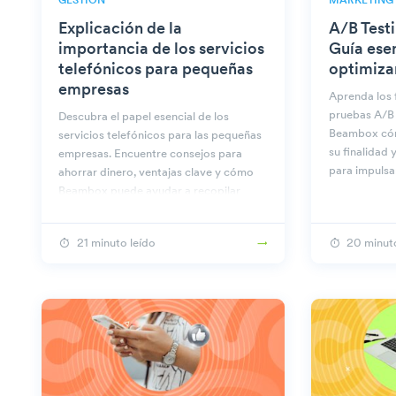
GESTIÓN
MARKETING
Explicación de la
A/B Test
importancia de los servicios
Guía ese
telefónicos para pequeñas
optimiza
empresas
Aprenda los 
pruebas A/B 
Descubra el papel esencial de los
Beambox cóm
servicios telefónicos para las pequeñas
su finalidad 
empresas. Encuentre consejos para
para impulsa
ahorrar dinero, ventajas clave y cómo
Beambox puede ayudar a recopilar
números de teléfono a través de WiFi.
21 minuto leído
20 minuto