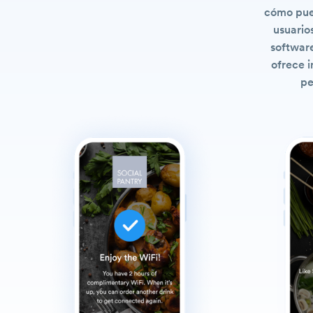
cómo pued
usuario
softwar
ofrece i
pe