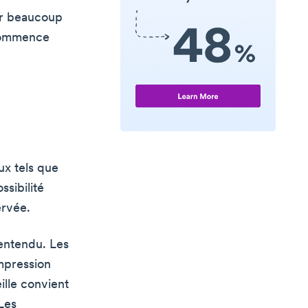
er beaucoup
 commence
ux tels que
ssibilité
ervée.
 entendu. Les
mpression
ille convient
Les