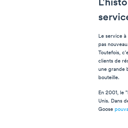
L'histo
servic
Le service à 
pas nouveau.
Toutefois, c'
clients de r
une grande bo
bouteille.
En 2001, le "
Unis. Dans d
Goose
pouva