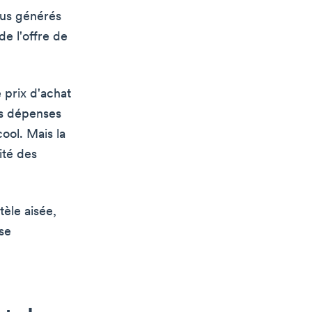
nus générés
de l'offre de
 prix d'achat
des dépenses
ool. Mais la
ité des
tèle aisée,
se