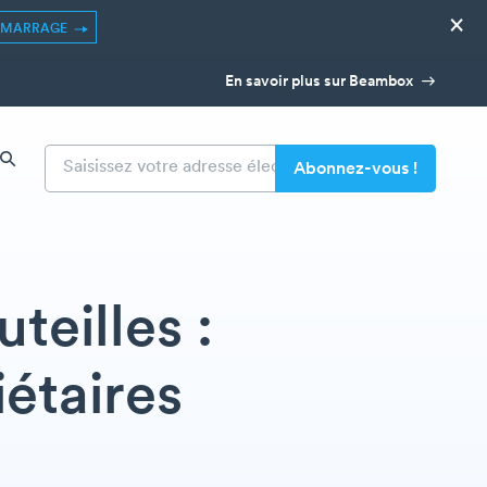
×
ÉMARRAGE
En savoir plus sur Beambox
teilles :
iétaires