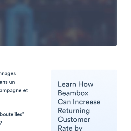
onnages
dans un
champagne et
bouteilles"
?