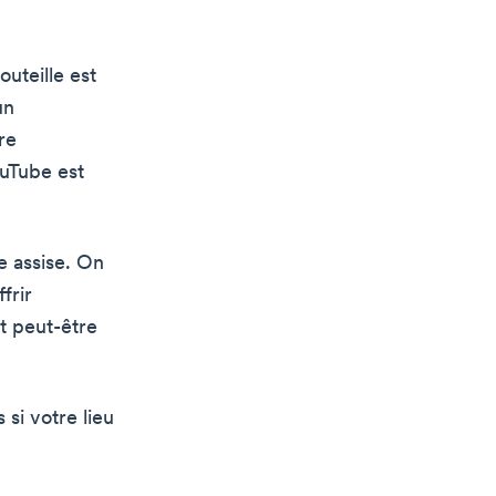
outeille est
un
re
ouTube est
e assise. On
frir
t peut-être
 si votre lieu