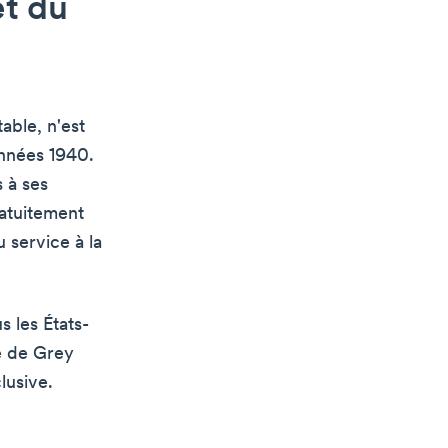
et du
able, n'est
années 1940.
s à ses
ratuitement
 service à la
s les États-
e de Grey
lusive.