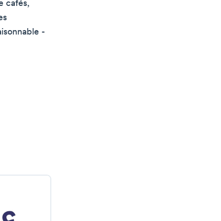
e cafés,
es
aisonnable -