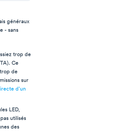
rais généraux
e - sans
ssiez trop de
OTA). Ce
 trop de
missions sur
irecte d'un
les LED,
pas utilisés
unes des