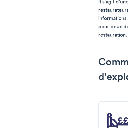
Il s'agit d'
restaurateur
informations 
pour deux des
restauration.
Comme
d'expl