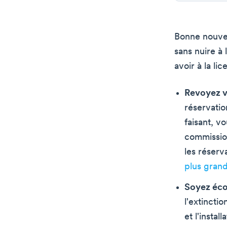
Bonne nouvell
sans nuire à 
avoir à la lic
Revoyez v
réservatio
faisant, v
commissio
les réserv
plus gran
Soyez éco
l'extincti
et l'insta