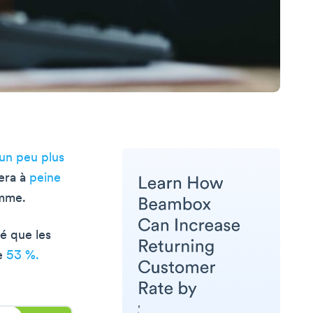
 un peu plus
tera à
peine
amme.
é que les
de
53 %.