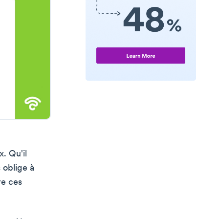
x. Qu'il
 oblige à
re ces