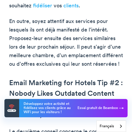
souhaitez
fidéliser
vos
clients
.
En outre, soyez attentif aux services pour
lesquels ils ont déjà manifesté de l'intérêt.
Proposez-leur ensuite des services similaires
lors de leur prochain séjour. Il peut s'agir d'une
meilleure chambre, d'un emplacement différent
ou d'offres exclusives qui leur sont réservées !
Email Marketing for Hotels Tip #2 :
Nobody Likes Outdated Content
(Personne n'aime les contenus
Développez votre activité et
fidélisez vos clients grâce au
Essai gratuit de Beambox
WiFi pour les visiteurs !
obsolètes)
Français
Le deuxième conseil concerne le contenu que