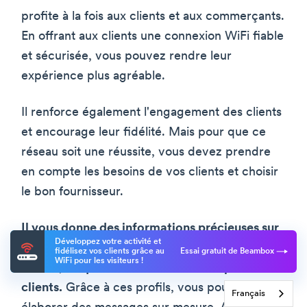
profite à la fois aux clients et aux commerçants.
En offrant aux clients une connexion WiFi fiable
et sécurisée, vous pouvez rendre leur
expérience plus agréable.
Il renforce également l'engagement des clients
et encourage leur fidélité. Mais pour que ce
réseau soit une réussite, vous devez prendre
en compte les besoins de vos clients et choisir
le bon fournisseur.
Il vous donne des informations précieuses sur
Développez votre activité et
les comportements et les habitudes des
fidélisez vos clients grâce au
Essai gratuit de Beambox
WiFi pour les visiteurs !
clients, ce qui vous aide à créer des profils de
clients.
Grâce à ces profils, vous pouvez
Français