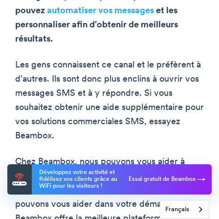
pouvez
automatiser vos messages
et les
personnaliser afin d'obtenir de meilleurs
résultats.
Les gens connaissent ce canal et le préfèrent à
d'autres. Ils sont donc plus enclins à ouvrir vos
messages SMS et à y répondre. Si vous
souhaitez obtenir une aide supplémentaire pour
vos solutions commerciales SMS, essayez
Beambox.
Chez Beambox, nous pouvons vous aider à
Développez votre activité et
mettre en place un marketing par SMS. En tant
fidélisez vos clients grâce au
Essai gratuit de Beambox
WiFi pour les visiteurs !
qu'experts en marketing de contenu, nous
pouvons vous aider dans votre démarche.
Français
Beambox offre la meilleure plateforme de