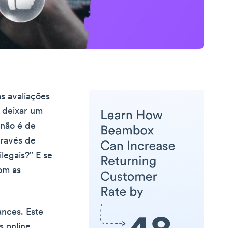
s avaliações
u deixar um
 não é de
través de
ilegais?" E se
om as
ances. Este
 online.