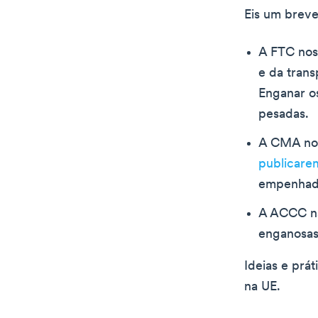
Eis um breve
A FTC nos
e da trans
Enganar o
pesadas.
A CMA no 
publicarem
empenhado
A ACCC na
enganosas 
Ideias e prá
na UE.