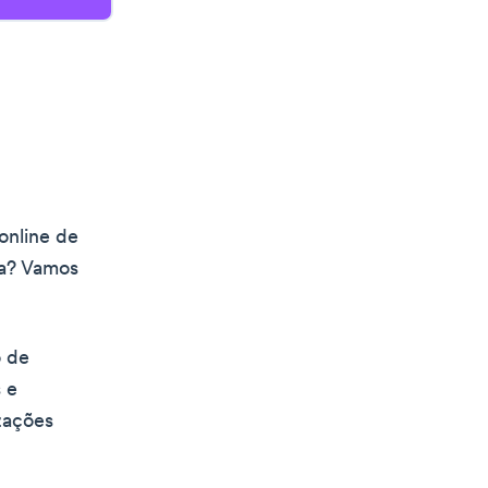
online de
ta? Vamos
o de
 e
izações