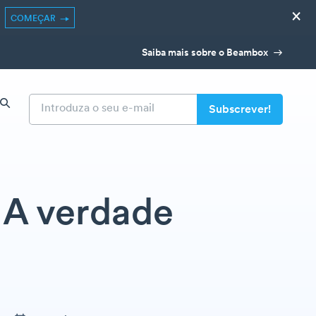
×
COMEÇAR
Saiba mais sobre o Beambox
? A verdade