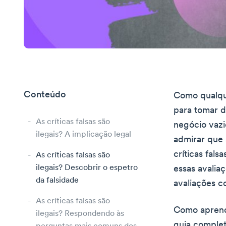
Conteúdo
Como qualque
para tomar d
As críticas falsas são
negócio vazi
ilegais? A implicação legal
admirar que 
críticas fals
As críticas falsas são
ilegais? Descobrir o espetro
essas avalia
da falsidade
avaliações c
As críticas falsas são
Como aprende
ilegais? Respondendo às
guia complet