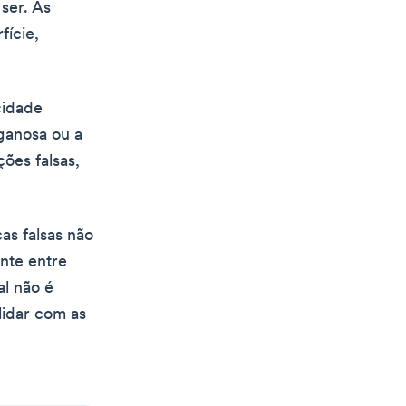
 ser. As
fície,
cidade
ganosa ou a
ões falsas,
as falsas não
ente entre
al não é
lidar com as