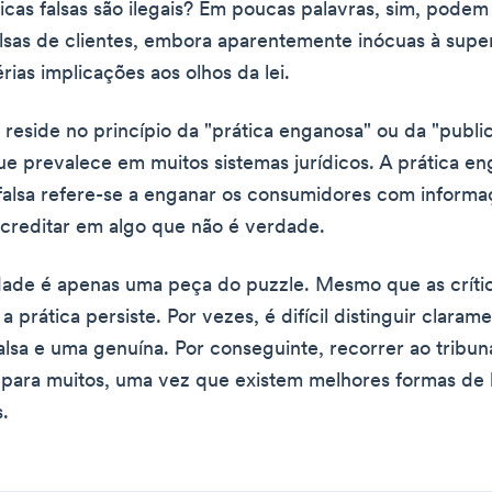
ticas falsas são ilegais? Em poucas palavras, sim, podem
alsas de clientes, embora aparentemente inócuas à super
rias implicações aos olhos da lei.
e reside no princípio da "prática enganosa" ou da "publi
e prevalece em muitos sistemas jurídicos. A prática en
falsa refere-se a enganar os consumidores com informaç
creditar em algo que não é verdade.
dade é apenas uma peça do puzzle. Mesmo que as crític
 a prática persiste. Por vezes, é difícil distinguir claram
falsa e uma genuína. Por conseguinte, recorrer ao tribun
para muitos, uma vez que existem melhores formas de 
s.