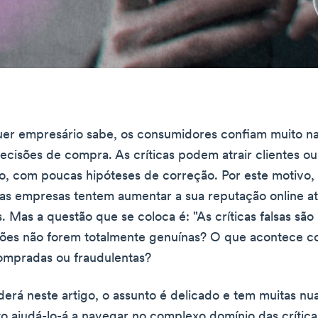
r empresário sabe, os consumidores confiam muito na
ecisões de compra. As críticas podem atrair clientes o
o, com poucas hipóteses de correção. Por este motivo,
as empresas tentem aumentar a sua reputação online a
as. Mas a questão que se coloca é: "As críticas falsas são 
ções não forem totalmente genuínas? O que acontece c
ompradas ou fraudulentas?
rá neste artigo, o assunto é delicado e tem muitas nu
o ajudá-lo-á a navegar no complexo domínio das críticas