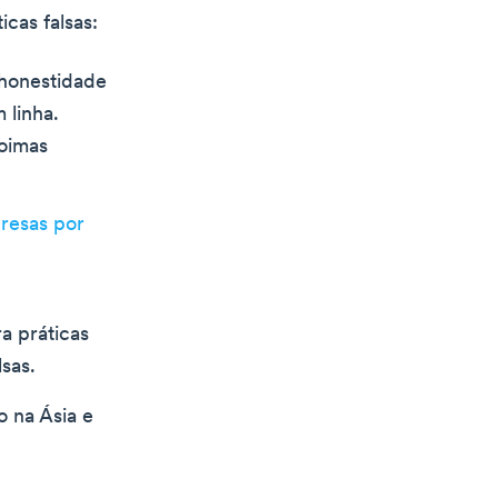
cas falsas:
 honestidade
 linha.
coimas
resas por
a práticas
sas.
o na Ásia e