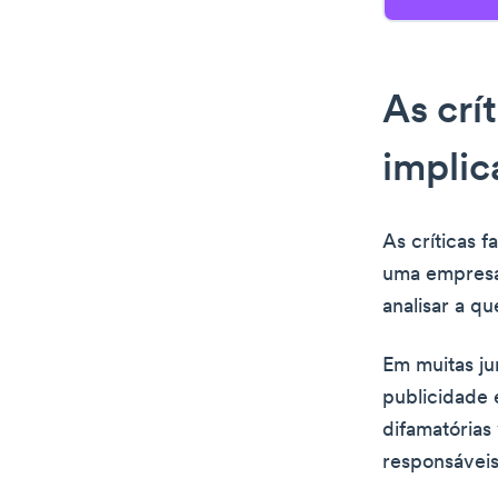
As crít
implic
As críticas 
uma empresa.
analisar a qu
Em muitas jur
publicidade e
difamatórias
responsáveis