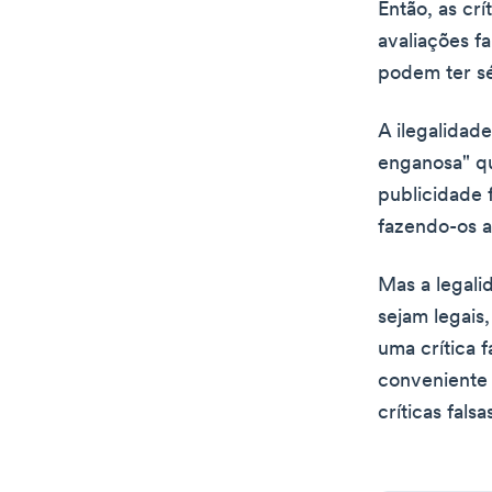
Então, as crí
avaliações f
podem ter sé
A ilegalidad
enganosa" qu
publicidade 
fazendo-os a
Mas a legali
sejam legais,
uma crítica 
conveniente 
críticas falsa