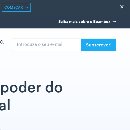
×
COMEÇAR
Saiba mais sobre o Beambox
 poder do
al