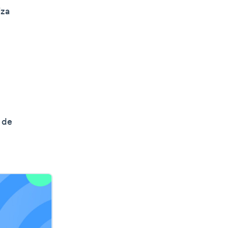
iza
 de