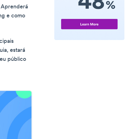
. Aprenderá
ing e como
cipais
ia, estará
seu público