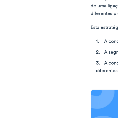
de uma ligaçã
diferentes pr
Esta estraté
A conc
A segm
A conc
diferentes