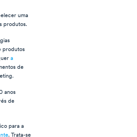
abelecer uma
s produtos.
gias
e produtos
quer
a
mentos de
eting.
40 anos
vés de
ico para a
ente
. Trata-se