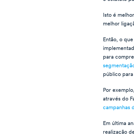
Isto é melho
melhor ligaç
Então, o que
implementad
para compre
segmentação
público para
Por exemplo,
através do 
campanhas d
Em última an
realização d