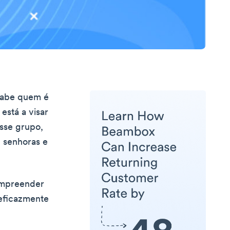
 Sabe quem é
está a visar
sse grupo,
, senhoras e
compreender
 eficazmente