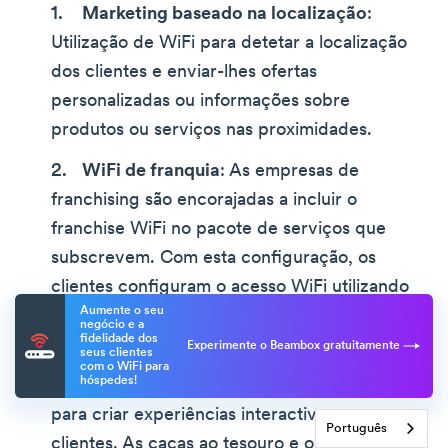
Marketing baseado na localização
:
Utilização de WiFi para detetar a localização
dos clientes e enviar-lhes ofertas
personalizadas ou informações sobre
produtos ou serviços nas proximidades.
WiFi de franquia
: As empresas de
franchising são encorajadas a incluir o
franchise WiFi no pacote de serviços que
subscrevem. Com esta configuração, os
clientes configuram o acesso WiFi utilizando
Aumente o seu
uma única credencial em qualquer sucursal
negócio e a
fidelidade dos
ligada em rede.
Experimente o Beambox gratuitamente
seus clientes
com o WiFi para
hóspedes!
Gamificação
: O WiFi pode ser utilizado
para criar experiências interactivas para os
Português
clientes. As caças ao tesouro e outros jogos