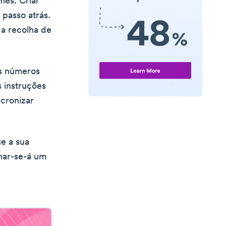
mês. Criar
passo atrás.
a recolha de
os números
 instruções
ncronizar
ue a sua
nar-se-á um