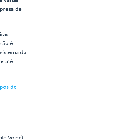
e várias
mpresa de
iras
não é
 sistema da
de até
ipos de
le Voice)