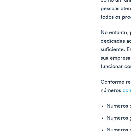
como um únic
pessoas aten
todos os pr
No entanto, 
dedicadas a
suficiente. 
sua empresa,
funcionar co
Conforme re
números
com
Números d
Números g
Números e