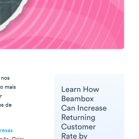
 nos
o mais
r
os de
resas