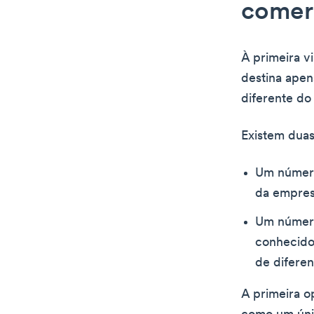
comer
À primeira v
destina apen
diferente do 
Existem duas
Um número
da empresa
Um número
conhecido
de diferent
A primeira 