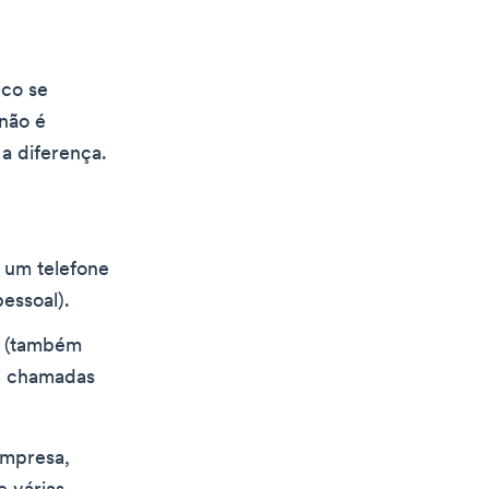
ico se
 não é
 a diferença.
 um telefone
essoal).
s (também
de chamadas
empresa,