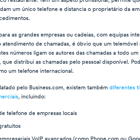
o restaurante. Tem um aspeto profissional, permite qu
dam um único telefone e distancia o proprietário da e
ocedimentos.
para as grandes empresas ou cadeias, com equipas inte
o atendimento de chamadas, é óbvio que um telemóvel 
Estes números ligam os autores das chamadas a todo um
 que distribui as chamadas pelo pessoal disponível. Po
mo um telefone internacional.
latado pelo Business.com, existem também
diferentes t
erciais
, incluindo:
e telefone de empresas locais
ratuitos
mpresariais VoIP avançados (como Phone.com ou Goog