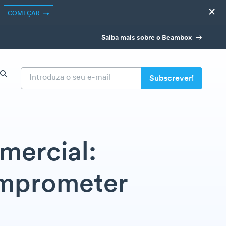
×
COMEÇAR
Saiba mais sobre o Beambox
mercial:
omprometer