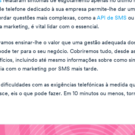
s
relataram sintomas de esgotamento apenas no último 
 telefone dedicado à sua empresa permite-lhe dar um 
ordar questões mais complexas, como a
API de SMS
ou 
 marketing, é vital lidar com o essencial.
vamos ensinar-lhe o valor que uma gestão adequada d
pode ter para o seu negócio. Cobriremos tudo, desde as
fícios, incluindo até mesmo informações sobre como si
gia com o marketing por SMS mais tarde.
r dificuldades com as exigências telefónicas à medida q
ce, eis o que pode fazer. Em 10 minutos ou menos, tor