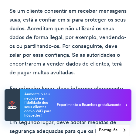
Se um cliente consentir em receber mensagens
suas, está a confiar em si para proteger os seus
dados. Acreditam que não utilizará os seus
dados de forma ilegal, por exemplo, vendendo-
os ou partilhando-os. Por conseguinte, deve
zelar por essa confiança. Se as autoridades o
encontrarem a vender dados de clientes, terá
de pagar multas avultadas.
Em primeiro lugar, deve informar claramente
Aumente o seu
o cliente sobre a forma como irá utilizar e
negócio e a
fidelidade dos
Experimente o Beambox gratuitamente
armazenar os seus dados
.
seus clientes
com o WiFi para
hóspedes!
Em segundo lugar, deve adotar medidas de
Português
segurança adequadas para que os hackers não