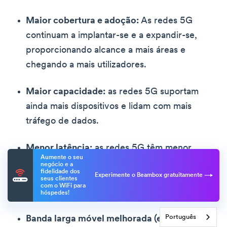
Maior cobertura e adoção:
As redes 5G
continuam a implantar-se e a expandir-se,
proporcionando alcance a mais áreas e
chegando a mais utilizadores.
Maior capacidade:
as redes 5G suportam
ainda mais dispositivos e lidam com mais
tráfego de dados.
Menor latência:
as redes 5G têm menor
Aumente o seu
latência, permitindo novos casos de
negócio e a
fidelidade dos
Experimente o Beambox gratuitamente
utilização, como a realidade virtual, os
seus clientes
com o WiFi para
veículos autónomos e a automação industrial.
hóspedes!
Português
Banda larga móvel melhorada (eMBB):
Os