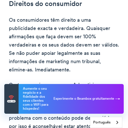
Direitos do consumidor
Os consumidores têm direito a uma
publicidade exacta e verdadeira. Quaisquer
afirmações que faça devem ser 100%
verdadeiras e os seus dados devem ser válidos.
Se não puder apoiar legalmente as suas
informações de marketing num tribunal,
elimine-as. Imediatamente.
Certos organismos, como a Advertising
Aumente o seu
Standards Authority (ASA), defendem
negócio e a
fidelidade dos
Experimente o Beambox gratuitamente
obrigações como o marketing justo e
seus clientes
com o WiFi para
hóspedes!
verdadeiro. E qualquer pessoa que detecte um
problema com o conteúdo pode denunciá-lo,
Português
por isso é aconselhável estar atento.