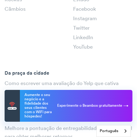
Câmbios
Facebook
Instagram
Twitter
LinkedIn
YouTube
Da praça da cidade
Como escrever uma avaliação do Yelp que cativa
Verificador de correio eletrónico: razões importantes
Aumente o seu
negócio e a
para utilizar um para o marketing
fidelidade dos
Experimente o Beambox gratuitamente
seus clientes
Técnicas de Upselling eficazes para maximizar os seus
com o WiFi para
hóspedes!
lucros
Melhore a pontuação de entregabilidade do seu e-mail
Português
para obter melhores retornos