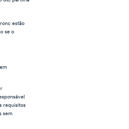
 de) partilha
ronc estão
so se o
nem
r
esponsável
s requisitos
s sem