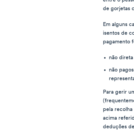
entre o pess
de gorjetas 
Em alguns ca
isentos de c
pagamento f
não direta
não pagos
representa
Para gerir u
(frequentem
pela recolha
acima refer
deduções de