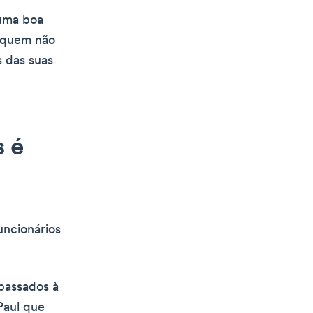
uma boa
 (quem não
s das suas
s é
ncionários
passados à
Paul que