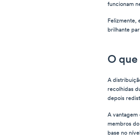
funcionam n
Felizmente, 
brilhante pa
O que 
A distribuiç
recolhidas d
depois redis
A vantagem d
membros do 
base no níve