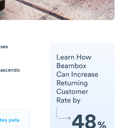
eses
 nascendo
tes pela