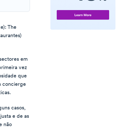
e): The
taurantes)
 sectores em
primeira vez
osidade que
m concierge
icas.
lguns casos,
justa e de as
e não