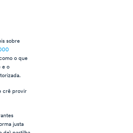
is sobre
.000
 como o que
 e o
orizada.
e crê provir
rantes
forma justa