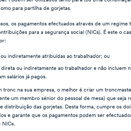
oal. Podem ser utilizados tanto para (ou uma combinação
como para partilha de gorjetas.
sos, os pagamentos efectuados através de um regime t
ontribuições para a segurança social (NICs). É este o ca
or:
 ou indiretamente atribuídas ao trabalhador; ou
 direta ou indiretamente ao trabalhador e não incluem 
m salários já pagos.
m tronc na sua empresa, o melhor é criar um troncmaste
ente um membro sénior do pessoal de mesa) que seja r
 e distribuição das gorjetas. Desta forma, cumpre os doi
idos e garante que os pagamentos podem ser efectuado
 NICs.