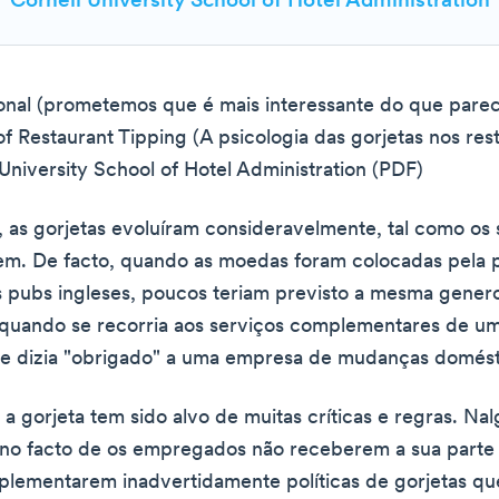
Cornell University School of Hotel Administration
ional (prometemos que é mais interessante do que parec
f Restaurant Tipping (A psicologia das gorjetas nos res
 University School of Hotel Administration (PDF)
 as gorjetas evoluíram consideravelmente, tal como os
em. De facto, quando as moedas foram colocadas pela 
 pubs ingleses, poucos teriam previsto a mesma gener
 quando se recorria aos serviços complementares de u
se dizia "obrigado" a uma empresa de mudanças domést
 a gorjeta tem sido alvo de muitas críticas e regras. Na
u no facto de os empregados não receberem a sua parte 
lementarem inadvertidamente políticas de gorjetas qu