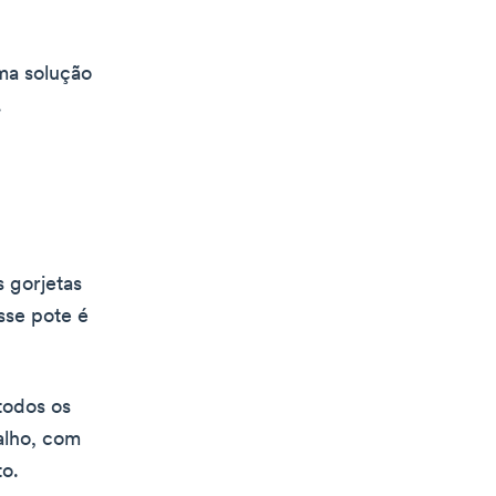
uma solução
.
s gorjetas
sse pote é
todos os
alho, com
to.