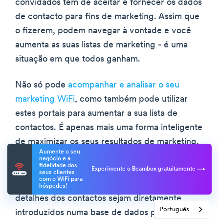
convidados têm de aceitar e fornecer os dados
de contacto para fins de marketing. Assim que
o fizerem, podem navegar à vontade e você
aumenta as suas listas de marketing - é uma
situação em que todos ganham.
Não só pode
acompanhar e analisar o seu
marketing WiFi
, como também pode utilizar
estes portais para aumentar a sua lista de
contactos. É apenas mais uma forma inteligente
de maximizar os seus resultados de marketing.
Aumente o seu
E a melhor parte é que, ao contrário dos testes
negócio e a
fidelidade dos
A/B, é totalmente passivo depois de o
Experimente o Beambox gratuitamente
seus clientes
com o WiFi para
configurar. Pode organizá-lo de modo a que os
hóspedes!
detalhes dos contactos sejam diretamente
Português
introduzidos numa base de dados para mais