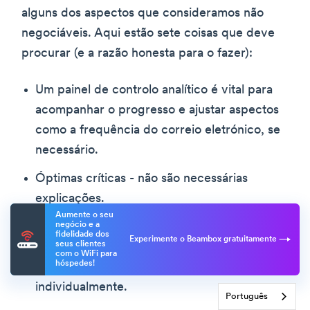
alguns dos aspectos que consideramos não
negociáveis. Aqui estão sete coisas que deve
procurar (e a razão honesta para o fazer):
Um painel de controlo analítico é vital para
acompanhar o progresso e ajustar aspectos
como a frequência do correio eletrónico, se
necessário.
Óptimas críticas - não são necessárias
explicações.
Aumente o seu
O envio em massa é absolutamente
negócio e a
fidelidade dos
Experimente o Beambox gratuitamente
seus clientes
inegociável. Significa que não terá de enviar
com o WiFi para
hóspedes!
milhares de mensagens de correio eletrónico
individualmente.
Português