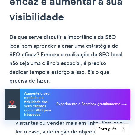
eficaz e aumentar a sua
visibilidade
De que serve discutir a importância da SEO
local sem aprender a criar uma estratégia de
SEO eficaz? Embora a realização de SEO local
não seja uma ciência espacial, é preciso
dedicar tempo e esforço a isso. Eis o que
precisa de fazer.
Aumente o seu
Defina os seus objectivos. O que é que
negócio e a
fidelidade dos
Experimente o Beambox gratuitamente
pretende alcançar com a SEO? Pode ser
seus clientes
com o WiFi para
gerar curiosidade sobre o seu produto, obter
hóspedes!
visitantes ou vender mais em linha. Seja qual
Português
for o caso, a definição de objectivos claros