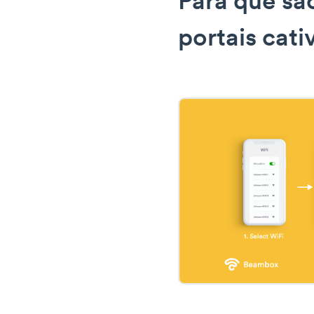
Para que sã
portais cati