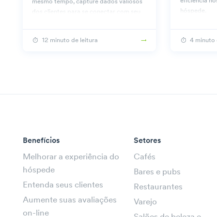
eficiência n
mesmo tempo, capture dados valiosos
hóspede.
dos clientes para se conectar com seu
público.
12 minuto de leitura
4 minuto 
Benefícios
Setores
Melhorar a experiência do
Cafés
hóspede
Bares e pubs
Entenda seus clientes
Restaurantes
Aumente suas avaliações
Varejo
on-line