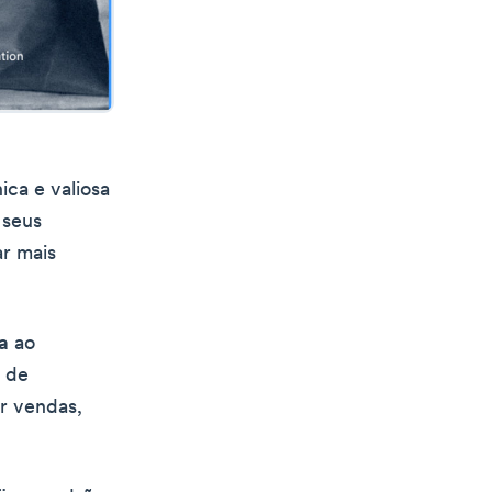
ca e valiosa
 seus
ar mais
a
ao
 de
r vendas,