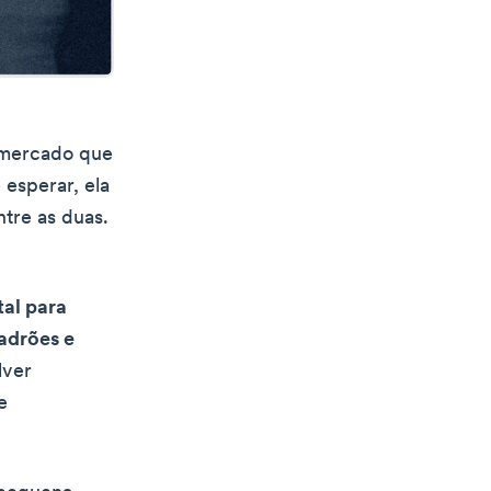
 mercado que
esperar, ela
tre as duas.
al para
padrões e
lver
e