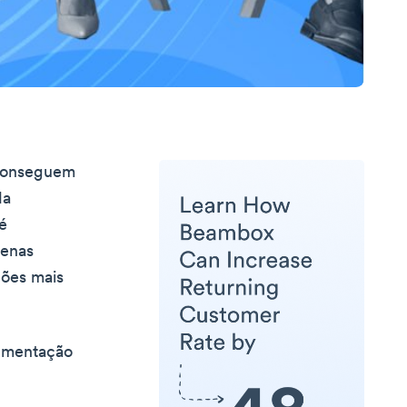
 conseguem
da
é
uenas
ões mais
egmentação