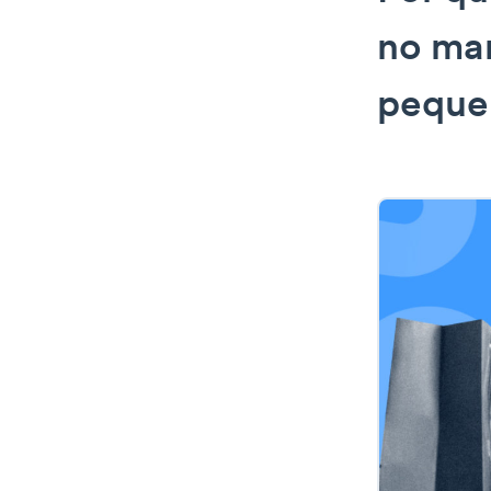
no mar
peque