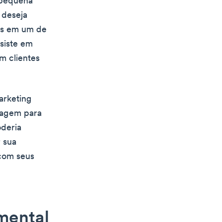
 pequena
 deseja
tes em um de
siste em
m clientes
arketing
sagem para
oderia
 sua
 com seus
mental