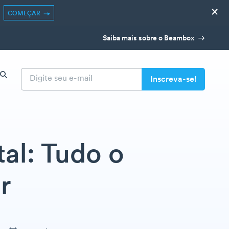
×
COMEÇAR
Saiba mais sobre o Beambox
l: Tudo o
r