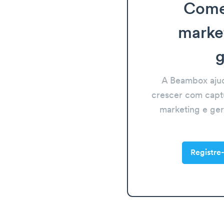
Come
marke
g
A Beambox aju
crescer com capt
marketing e ge
Registre-