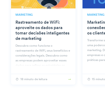
MARKETING
MARKETING
Rastreamento de WiFi:
Marketin
aproveite os dados para
conexões
tomar decisões inteligentes
os client
de marketing
Transforme 
uma poderos
Descubra como funciona o
marketing. D
rastreamento de WiFi, seus benefícios e
empresas e c
considerações legais. Descubra como
práticas par
as empresas podem aproveitar esses
dados para refinar as estratégias no
Beambox.
18 minuto de leitura
15 minuto