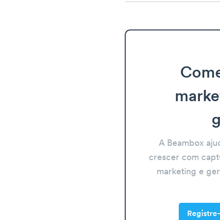
Come
marke
g
A Beambox aju
crescer com capt
marketing e ge
Registre-