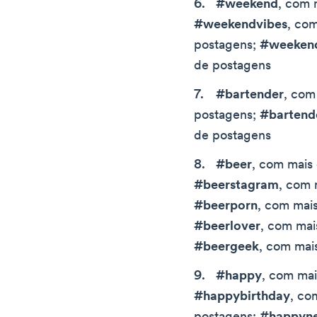
#weekend
, com 
#weekendvibes
, com
postagens;
#weeken
de postagens
#bartender
, com
postagens;
#bartende
de postagens
#beer
, com mais 
#beerstagram
, com 
#beerporn
, com mais
#beerlover
, com mai
#beergeek
, com mai
#happy
, com mai
#happybirthday
, co