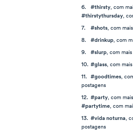
#thirsty
, com ma
#thirstythursday
, c
#shots
, com mais
#drinkup
, com m
#slurp
, com mais
#glass
, com mais
#goodtimes
, co
postagens
#party
, com mais
#partytime
, com mai
#vida noturna
, 
postagens