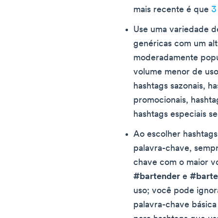
mais recente é que
3
Use uma variedade de
genéricas com um alt
moderadamente popul
volume menor de uso 
hashtags sazonais, h
promocionais, hashta
hashtags especiais s
Ao escolher hashtag
palavra-chave, sempr
chave com o maior v
#bartender
e
#barte
uso; você pode ignor
palavra-chave básica