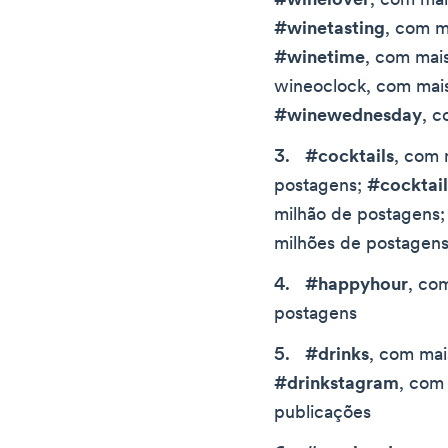
#winelover
, com mai
#winetasting
, com m
#winetime
, com mais
wineoclock, com mais
#winewednesday
, c
#cocktails
, com 
postagens;
#cocktai
milhão de postagens
milhões de postagen
#happyhour
, co
postagens
#drinks
, com mai
#drinkstagram
, com
publicações