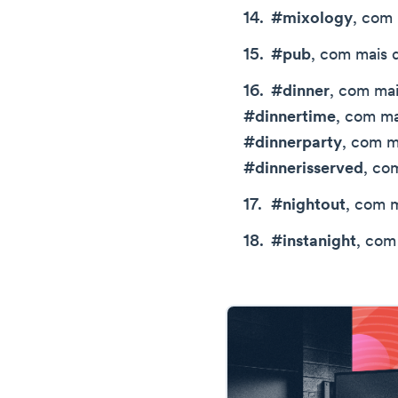
#mixology
, com
#pub
, com mais 
#dinner
, com mai
#dinnertime
, com ma
#dinnerparty
, com m
#dinnerisserved
, co
#nightout
, com 
#instanight
, com