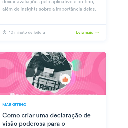
deixar avaliações pelo aplicativo e on-line,
além de insights sobre a importância delas.
10 minuto de leitura
Leia mais
MARKETING
Como criar uma declaração de
visão poderosa para o