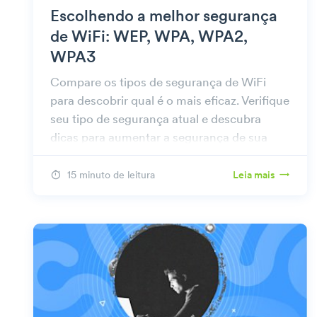
Escolhendo a melhor segurança
de WiFi: WEP, WPA, WPA2,
WPA3
Compare os tipos de segurança de WiFi
para descobrir qual é o mais eficaz. Verifique
seu tipo de segurança atual e descubra
dicas para aumentar a segurança de sua
rede.
15 minuto de leitura
Leia mais