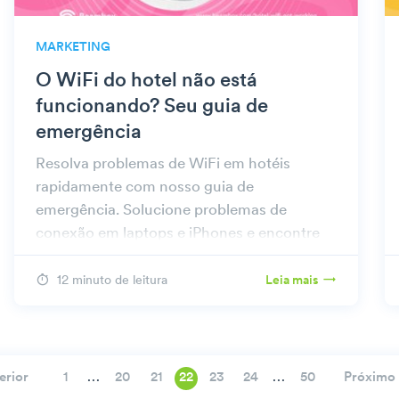
MARKETING
O WiFi do hotel não está
funcionando? Seu guia de
emergência
Resolva problemas de WiFi em hotéis
rapidamente com nosso guia de
emergência. Solucione problemas de
conexão em laptops e iPhones e encontre
prontamente soluções eficazes.
12 minuto de leitura
Leia mais
…
…
erior
Próximo 
1
20
21
22
23
24
50