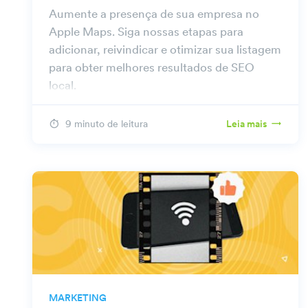
Aumente a presença de sua empresa no
Apple Maps. Siga nossas etapas para
adicionar, reivindicar e otimizar sua listagem
para obter melhores resultados de SEO
local.
9 minuto de leitura
Leia mais
MARKETING