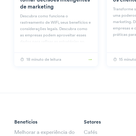
tomar decisões inteligentes
os client
de marketing
Transforme 
uma poderos
Descubra como funciona o
marketing. D
rastreamento de WiFi, seus benefícios e
empresas e c
considerações legais. Descubra como
práticas par
as empresas podem aproveitar esses
dados para refinar as estratégias no
Beambox.
18 minuto de leitura
15 minuto
Benefícios
Setores
Melhorar a experiência do
Cafés