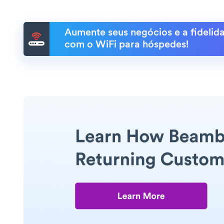
Aumente seus negócios e a fidelida
com o WiFi para hóspedes!