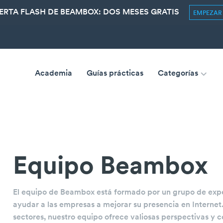
ERTA FLASH DE BEAMBOX: DOS MESES GRATIS
EMPEZA
Academia
Guías prácticas
Categorías
Equipo Beambox
El equipo de Beambox está formado por un grupo de exper
ayudar a las empresas a mejorar su presencia en Internet
sectores, nuestro equipo ofrece valiosas perspectivas y c