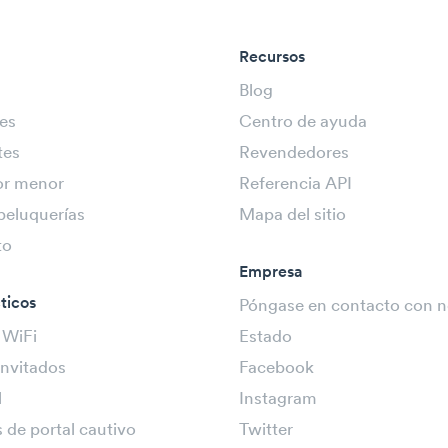
Recursos
Blog
es
Centro de ayuda
tes
Revendedores
or menor
Referencia API
peluquerías
Mapa del sitio
to
Empresa
ticos
Póngase en contacto con n
 WiFi
Estado
invitados
Facebook
l
Instagram
 de portal cautivo
Twitter