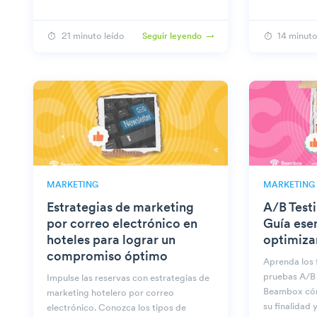
la bandeja d
21 minuto leído
14 minuto
Seguir leyendo
MARKETING
MARKETING
Estrategias de marketing
A/B Test
por correo electrónico en
Guía ese
hoteles para lograr un
optimiza
compromiso óptimo
Aprenda los 
pruebas A/B 
Impulse las reservas con estrategias de
Beambox cóm
marketing hotelero por correo
su finalidad 
electrónico. Conozca los tipos de