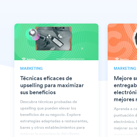
MARKETING
MARKETING
Técnicas eficaces de
Mejore s
upselling para maximizar
entregab
sus beneficios
electrón
mejores 
Descubra técnicas probadas de
upselling que pueden elevar los
Aprenda a ca
beneficios de su negocio. Explore
puntuación d
estrategias adaptadas a restaurantes,
electrónico.
bares y otros establecimientos para
mejorar su r
mejorar la experiencia del cliente.
asegurarse d