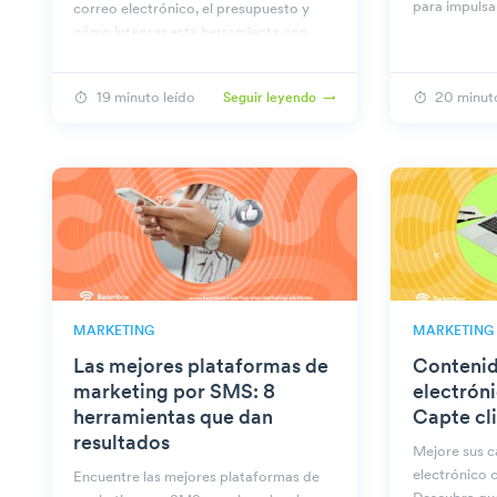
para impulsa
correo electrónico, el presupuesto y
cómo integrar esta herramienta con
otras estrategias de marketing para
obtener mejores resultados.
19 minuto leído
20 minuto
Seguir leyendo
MARKETING
MARKETING
Las mejores plataformas de
Contenid
marketing por SMS: 8
electrón
herramientas que dan
Capte cl
resultados
Mejore sus 
electrónico 
Encuentre las mejores plataformas de