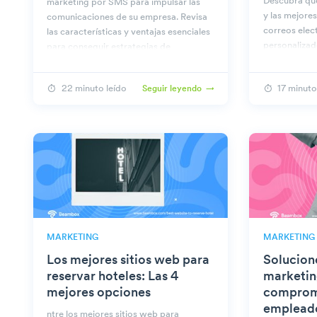
Descubra qué
marketing por SMS para impulsar las
y las mejores
comunicaciones de su empresa. Revisa
correos elec
las características y ventajas esenciales
personalizad
para conseguir estrategias de
marketing eficaces y asequibles.
22 minuto leído
17 minuto
Seguir leyendo
MARKETING
MARKETING
Los mejores sitios web para
Solucion
reservar hoteles: Las 4
marketing
mejores opciones
compromi
emplead
ntre los mejores sitios web para