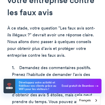
votre entreprise contre
les faux avis
À ce stade, votre question "Les faux avis sont-
ils illégaux ?" devrait avoir une réponse claire.
Nous allons donc passer à quelques conseils
pour obtenir plus d'avis et protéger votre
entreprise contre les faux avis.
Demandez des commentaires positifs.
Prenez l'habitude de demander l'avis des
clients qui ont eu une bonne expérience
Développez votre activité et
fidélisez vos clients grâce au
Essai gratuit de Beambox
avec vos services. C'est le meilleur moyen
WiFi pour les visiteurs !
d'obtenir des avis 5 étoiles, mais cela peut
Français
prendre du temps. Vous pouvez automatiser