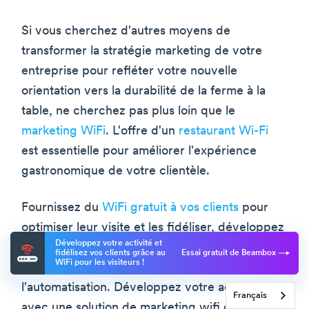
Si vous cherchez d'autres moyens de
transformer la stratégie marketing de votre
entreprise pour refléter votre nouvelle
orientation vers la durabilité de la ferme à la
table, ne cherchez pas plus loin que le
marketing WiFi
. L'offre d'un
restaurant Wi-Fi
est essentielle pour améliorer l'expérience
gastronomique de votre clientèle.
Fournissez du
WiFi gratuit à vos clients
pour
optimiser leur visite et les fidéliser, développez
Développez votre activité et
votre audience sur les réseaux sociaux, menez
fidélisez vos clients grâce au
Essai gratuit de Beambox
WiFi pour les visiteurs !
des campagnes et gagnez du temps grâce à
l'automatisation. Développez votre activité
Français
avec une solution de marketing wifi comme