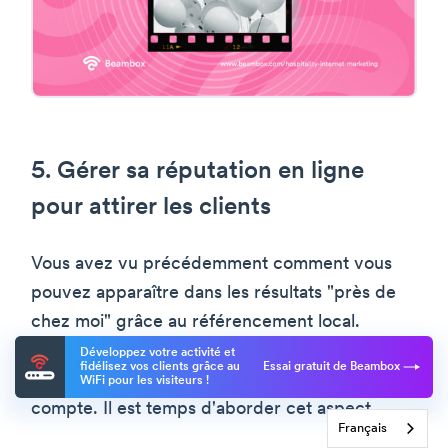
5. Gérer sa réputation en ligne
pour attirer les clients
Vous avez vu précédemment comment vous
pouvez apparaître dans les résultats "près de
chez moi" grâce au référencement local.
Cependant, la
gestion de la réputation et les
Développez votre activité et
fidélisez vos clients grâce au
Essai gratuit de Beambox
avis Google
entrent également en ligne de
WiFi pour les visiteurs !
compte. Il est temps d'aborder cet aspect.
Français