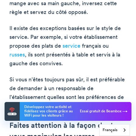
mange avec sa main gauche, inversez cette
règle et servez du côté opposé.
Il existe des exceptions basées sur le style de
service. Par exemple, si votre établissement
propose des plats de
service
français ou
russes
, ils sont présentés à table et servis à la
gauche des convives.
Si vous n'êtes toujours pas sûr, il est préférable
de demander à un responsable de
l'établissement quelles sont les préférences de
celui-ci en matière de service.
Développez votre activité et
fidélisez vos clients grâce au
Essai gratuit de Beambox
WiFi pour les visiteurs !
Faites attention à la façon dont
Français