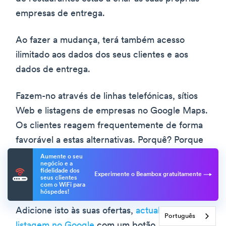
empresas de entrega.
Ao fazer a mudança, terá também acesso
ilimitado aos dados dos seus clientes e aos
dados de entrega.
Fazem-no através de linhas telefónicas, sítios
Web e listagens de empresas no Google Maps.
Os clientes reagem frequentemente de forma
favorável a estas alternativas. Porquê? Porque
gostam de apoiar os restaurantes locais,
Aumente o seu
negócio e a
gostam de ser diretos e, muitas vezes, são mais
fidelidade dos
Experimente o Beambox gratuitamente
seus clientes
baratos.
com o WiFi para
hóspedes!
Adicione isto às suas ofertas,
actualizando a sua
Português
listagem no Google
com um botão