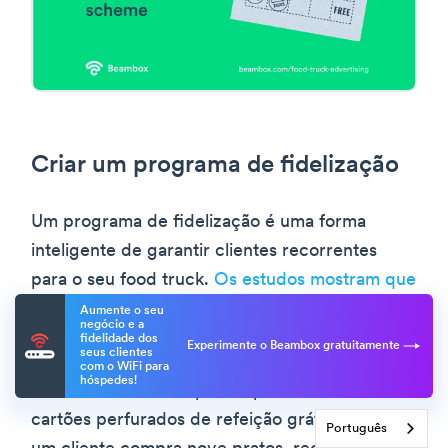
Criar um programa de fidelização
Um programa de fidelização é uma forma
inteligente de garantir clientes recorrentes
para o seu food truck.
Os estudos mostram que
os clientes gastam o dobro com empresas que
Aumente o seu
negócio e a
oferecem prémios de fidelidade
.
fidelidade dos
Experimente o Beambox gratuitamente
seus clientes
com o WiFi para
hóspedes!
Precisa de um exemplo? Experimente dar
cartões perfurados de refeição grátis. Quando
Português