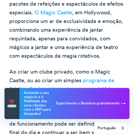
pacotes de refeições e espectáculos de efeitos
especiais.
O Magic Castle
, em Hollywood,
proporciona um ar de exclusividade e emoção,
combinando uma experiência de jantar
requintada, apenas para convidados, com
mágicos a jantar e uma experiência de teatro
com espectáculos de magia rotativos.
Ao criar um clube privado, como o Magic
Castle, ou ao criar um simples
programa de
fidelização de restaurantes
, os proprietários
Aumente o seu
negócio e a
recebem o investimento dos clientes no seu
fidelidade dos
Experimente o Beambox gratuitamente
seus clientes
estabelecimento. Os restaurantes temáticos de
com o WiFi para
hóspedes!
entretenimento também provam que o horário
de funcionamento pode ser definido para o
Português
final do dia e continuar a ser bem sucedido.