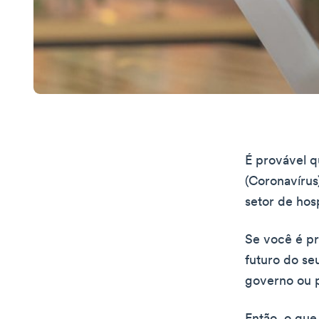
É provável q
(Coronavírus
setor de hosp
Se você é pr
futuro do se
governo ou p