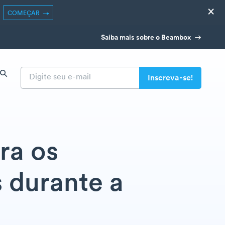
×
COMEÇAR
Saiba mais sobre o Beambox
ra os
s durante a