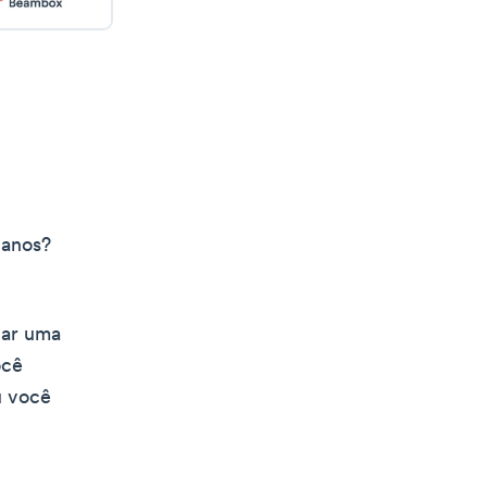
 anos?
dar uma
ocê
u você