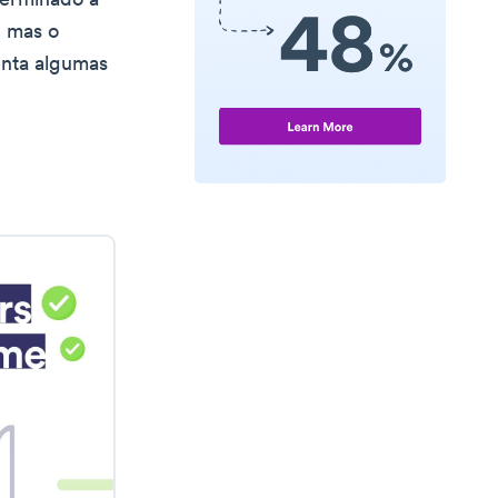
terminado a
, mas o
enta algumas