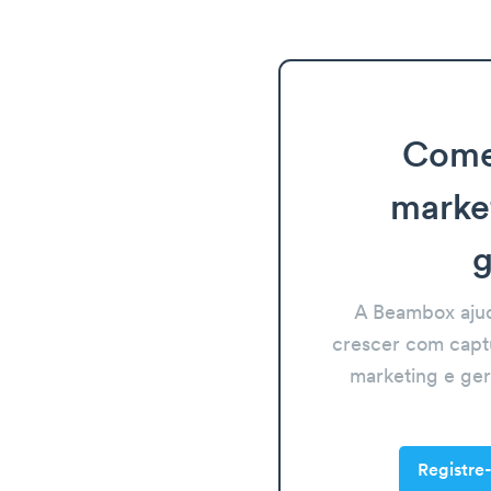
Come
marke
g
A Beambox aju
crescer com capt
marketing e ge
Registre-