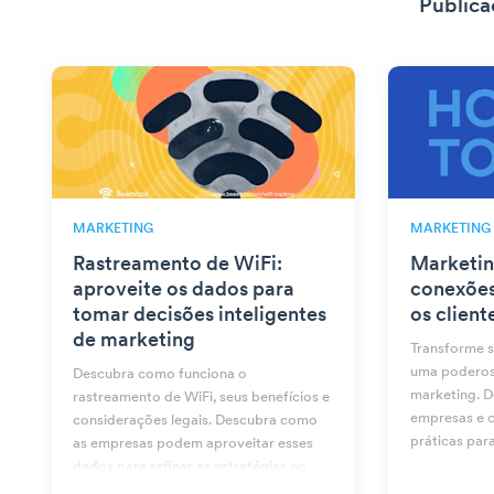
Publica
MARKETING
MARKETING
Rastreamento de WiFi:
Marketin
aproveite os dados para
conexões
tomar decisões inteligentes
os client
de marketing
Transforme 
uma poderos
Descubra como funciona o
marketing. D
rastreamento de WiFi, seus benefícios e
empresas e c
considerações legais. Descubra como
práticas par
as empresas podem aproveitar esses
dados para refinar as estratégias no
Beambox.